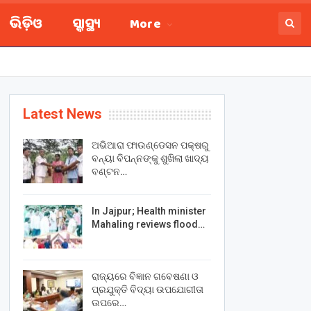
ଭିଡ଼ିଓ
ସ୍ବାସ୍ଥ୍ୟ
More
Latest News
ଅଭିଆରା ଫାଉଣ୍ଡେସନ ପକ୍ଷରୁ
ବନ୍ୟା ବିପନ୍ନଙ୍କୁ ଶୁଖିଲା ଖାଦ୍ୟ
ବଣ୍ଟନ…
In Jajpur; Health minister
Mahaling reviews flood…
ରାଜ୍ୟରେ ବିଜ୍ଞାନ ଗବେଷଣା ଓ
ପ୍ରଯୁକ୍ତି ବିଦ୍ୟା ଉପଯୋଗୀତା
ଉପରେ…