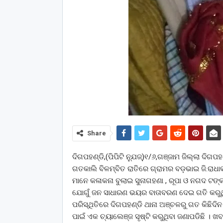
Share
ଦିଗପହଣ୍ଡି,(ପିପିଟି ନ୍ଯୁଜ୍)୧/୬,ଗଞ୍ଜାମ ଜିଲ୍ଲା ଦିଗପ
ଗତକାଲି ବିଳମ୍ବିତ ରାତିରେ ଗ୍ରାମର ବଡ଼ଭାଇ ଜି.ରାଧାକ
ମାନେ କଳାକନା ବୁଲାଇ ସୁନାଗହଣା , ରୂପା ଓ ନଗଦ ଟଙ୍କ
ଯୋଗୁଁ ଜନ ସାଧାରଣ ଭୟର ବାତାବରଣ ଦେଇ ଗତି କରୁଥି
ପରିସ୍ଥିତିରେ ଦିଗପହଣ୍ଡି ଥାନା ଅଞ୍ଚଳରୁ ଗତ କିଛିଦ
ପାଇଁ ଏକ ଚ୍ୟାଲେଞ୍ଜ ସୃଷ୍ଟି କରୁଥିବା ଜଣାପଡିଛି । ଖ