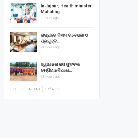
In Jajpur; Health minister
Mahaling…
7 hours ago
ରାଜ୍ୟରେ ବିଜ୍ଞାନ ଗବେଷଣା ଓ
ପ୍ରଯୁକ୍ତି…
21 hours ago
ସ୍ୱାଧୀନତା କପ ଫୁଟବଲ
ଚମ୍ପିୟାନସିପରେ…
21 hours ago
PREV
NEXT
1 of 4,983