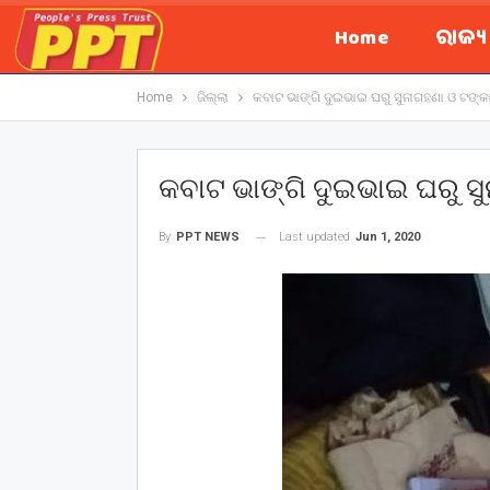
Home
ରାଜ୍
Home
ଜିଲ୍ଲା
କବାଟ ଭାଙ୍ଗି ଦୁଇଭାଇ ଘରୁ ସୁନାଗହଣା ଓ ଟଙ୍କା ଲ
କବାଟ ଭାଙ୍ଗି ଦୁଇଭାଇ ଘରୁ ସୁନ
Last updated
Jun 1, 2020
By
PPT NEWS