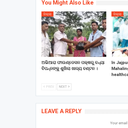
You Might Also Like
ଜିଲ୍ଲା
ଜିଲ୍ଲା
ଅଭିଆରା ଫାଉଣ୍ଡେସନ ପକ୍ଷରୁ ବନ୍ୟା
In Jajpu
ବିପନ୍ନଙ୍କୁ ଶୁଖିଲା ଖାଦ୍ୟ ବଣ୍ଟନ ।
Mahalin
healthca
PREV
NEXT
LEAVE A REPLY
Your email