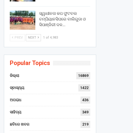
ସ୍ୱାଧୀନତା କପ ଫୁଟବଲ
ଚମ୍ପିୟାନସିପରେ ବାଲିଗୁଡା ଓ
ସିପାଞ୍ଜିରୀ ଦଳ…
PREV
NEXT
1 of 4,983
Popular Topics
ଜିଲ୍ଲା
16869
ସ୍ବାସ୍ଥ୍ୟ
1422
ଅପରାଧ
436
ସାହିତ୍ୟ
349
ଛବିରେ ଖବର
219