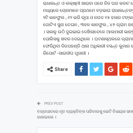
ରାଧାକାନ୍ତ ଓ ଲକ୍ଷ୍ମୀ ଖାଇବା ପରେ ନିଜ ଘର କବାଟ 
ମଧ୍ୟରେ ଚୋରମାନେ ପ୍ରଥମେ ବଡ଼ଭାଇ ରାଧାକାନ୍ତଙ୍କ 
୨ଟି କାନଫୁଲ , ୧୨ ଭରି ରୂପା ଓ ନଗଦ ୧୫ ହଜାର ଟଙ୍କା 
ଗୋଟିଏ ସୁନା ଚେଇନ , ୩ହଳ କାନଫୁଲ , ୪୭ ଗ୍ରାମ ହାର
। ସକାଳୁ ଉଠି ଦୁଇଭାଇ ଦେଖିଲାବେଳେ ଆଲମାରୀ ଭାଙ୍ଗି
ପୋଲିସକୁ ଖବର ଦେଇଥିଲେ । ଘଟଣାସ୍ଥଳରେ ଗ୍ରାମରେ
ଫେରିଥିବା ଦିଗପହଣ୍ଡି ଥାନା ଅଧିକାରୀ ବସନ୍ତ କୁମାର ସ
ରିପୋର୍ଟ -ସାଇଦୀପ ପୂଜାରୀ ।
Share
PREV POST
ବଜ୍ରପାତରେ ମୃତ ବ୍ୟକ୍ତିଙ୍କ ପରିବାରକୁ ଭେଟି ବିଧାୟକ ସ
ଜଣାଇଲେ ।