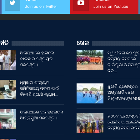
Join us on Twitter
Join us on Youtube
ୀତି
ଖେଳ
ଅନାସ୍ଥା ରେ ହାରିଲେ
ସ୍ୱାଧୀନତା କପ ଫ
ବାଲିଛାଇ ପଞ୍ଚାୟତ
ଚମ୍ପିୟାନସିପରେ
ସରପଞ୍ଚ ।
ବାଲିଗୁଡା ଓ ସିପାଞ୍ଜ
ଦଳ…
ଧୂମୂଛାଇ ପଂଚାୟତ
ଦୁଇଟି ପ୍ରକଳ୍ପର
ସମିତିସଭ୍ୟ ପଦବୀ ପାଇଁ
ଅଗ୍ରଗତି ନେଇ
ବିଜେପି ପ୍ରାର୍ଥୀ ଶ୍ୟାମ…
ଜିଲ୍ଲାପାଳଙ୍କ ସମୀ
ଅନାସ୍ଥାରେ ପଦ ହରାଇଲେ
୭୪ତମ ରାଜ୍ଯସ୍ତର
ଆମ୍ବପୁଆ ସରପଞ୍ଚ ।
ପୋଲିସ ଆଥଲେଟି
ଚମ୍ପିୟନସିପ ଉଦଯ