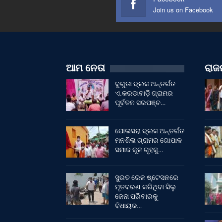
Join us on Facebook
ଆମ ନେତା
ରାଜନ
ବୁଗୁଡା ବ୍ଲକ ଅନ୍ତର୍ଗତ
ଏ.କରଡାବାଡ଼ି ଗ୍ରାମର
ପୂର୍ବତନ ସରପଞ୍ଚ…
ପୋଲସରା ବ୍ଲକ ଅନ୍ତର୍ଗତ
ମନଶିଳା ଗ୍ରାମର ଗୋପାଳ
ସମାଜ କୂଳ ଗୃହକୁ…
ସୁରତ ରେଳ ଷ୍ଟେସନରେ
ମୃତବରଣ କରିଥିବା ସିଲୁ
ଜେନା ପରିବାରକୁ
ବିଧାୟକ…