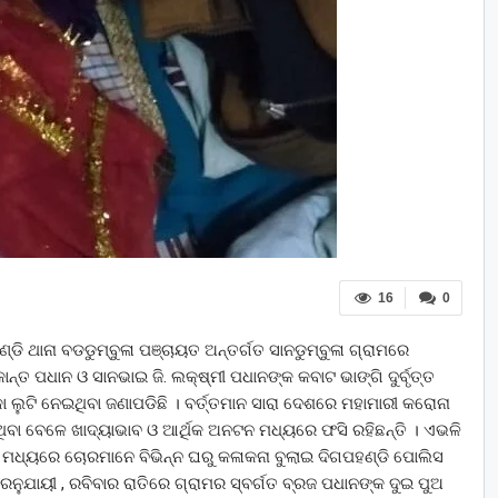
16
0
ହଣ୍ଡି ଥାନା ବଡଡୁମ୍ବୁଳା ପଞ୍ଚାୟତ ଅନ୍ତର୍ଗତ ସାନଡୁମ୍ବୁଳା ଗ୍ରାମରେ
ାନ୍ତ ପଧାନ ଓ ସାନଭାଇ ଜି. ଲକ୍ଷ୍ମୀ ପଧାନଙ୍କ କବାଟ ଭାଙ୍ଗି ଦୁର୍ବୃତ୍ତ
ା ଲୁଟି ନେଇଥିବା ଜଣାପଡିଛି । ବର୍ତ୍ତମାନ ସାରା ଦେଶରେ ମହାମାରୀ କରୋନା
ବା ବେଳେ ଖାଦ୍ୟାଭାବ ଓ ଆର୍ଥିକ ଅନଟନ ମଧ୍ୟରେ ଫସି ରହିଛନ୍ତି । ଏଭଳି
ିନ ମଧ୍ୟରେ ଚୋରମାନେ ବିଭିନ୍ନ ଘରୁ କଳାକନା ବୁଲାଇ ଦିଗପହଣ୍ଡି ପୋଲିସ
ବରନୁଯାୟୀ , ରବିବାର ରାତିରେ ଗ୍ରାମର ସ୍ବର୍ଗତ ବ୍ରଜ ପଧାନଙ୍କ ଦୁଇ ପୁଅ