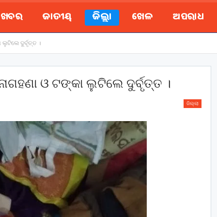
ୟ ଖବର
ଜାତୀୟ
ଜିଲ୍ଲା
ଖେଳ
ଅପରାଧ
ୁଟିଲେ ଦୁର୍ବୃତ୍ତ ।
ାଗହଣା ଓ ଟଙ୍କା ଲୁଟିଲେ ଦୁର୍ବୃତ୍ତ ।
ଜିଲ୍ଲା