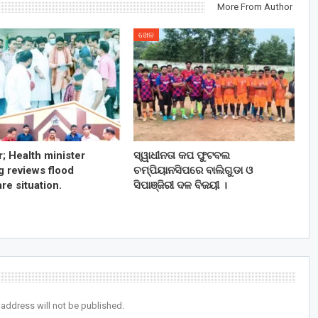
More From Author
ଖେଳ
r; Health minister
ସ୍ୱାଧୀନତା କପ ଫୁଟବଲ
g reviews flood
ଚମ୍ପିୟାନସିପରେ ବାଲିଗୁଡା ଓ
re situation.
ସିପାଞ୍ଜିରୀ ଦଳ ବିଜୟୀ ।
 address will not be published.