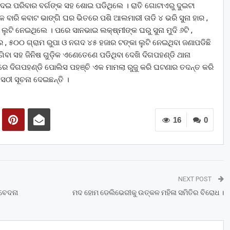
ଦେଇ ପରିବାର ବର୍ଗଙ୍କ ସହ ଶୋଇ ପଡିଥିଲେ । ରାତି ଗୋଟାଏରୁ ଦୁଇଟା
ବାରି କବାଟ ଭାଙ୍ଗି ଘର ଭିତରେ ପଶି ଆଲମାରୀ ତାଡି ୪ ଭରି ସୁନା ହାର ,
ଲୁଟି ନେଇଥିଲେ । ପରେ ସାନଭାଇ ଲକ୍ଷ୍ମୀଙ୍କ ଘରୁ ସୁନା ମୁଦି ୬ଟି ,
 , ୫୦୦ ଗ୍ରାମ ରୁପା ଓ ନଗଦ ୪୫ ହଜାର ଟଙ୍କା ଲୁଟି ନେଇଥିବା ଜଣାପଡିଛି
ବା ସହ ଜିନିଷ ଗୁଡ଼ିକ ଏଣେତେଣେ ପଡିଥିବା ଦେଖି ଦିଗପହଣ୍ଡି ଥାନା
 ଦିଗପହଣ୍ଡି ପୋଲିସ ପହଞ୍ଚି ଏକ ମାମଲା ରୁଜୁ କରି ଘଟଣାର ତଦନ୍ତ କରି
େଠୀ ସୂଚନା ଦେଇଛନ୍ତି ।
16
0
NEXT POST
ମବେଦନା
ମଦ ହୋମ ଡେଲିଭେରୀକୁ ଉତ୍କଳ ମହିଳା ସମିତିର ବିରୋଧ ।