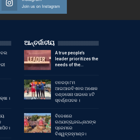
Join us on Instagram
ଆନ୍ତର୍ଜାତୀୟ
ୁଟବଲ
A true people’s
leader prioritizes the
ିରୀ
needs of the…
ତନରଡ଼ା ୮ମ
ଆଇଆରବିଏନର ଅଶୋକ
ଦଣ୍ଡସେନା ପାଇଲେ ୪ଟି
କ୍ଷା ।
ସ୍ବର୍ଣ୍ଣପଦକ ।
ୀୟ
ବିଦେଶରେ
କ
ରଥଯାତ୍ରା,ଜଗନ୍ନାଥଙ୍କ
ାପିତ।
ପ୍ରେମରେ
ବିଶ୍ୱବ୍ରହ୍ମାଣ୍ଡ।