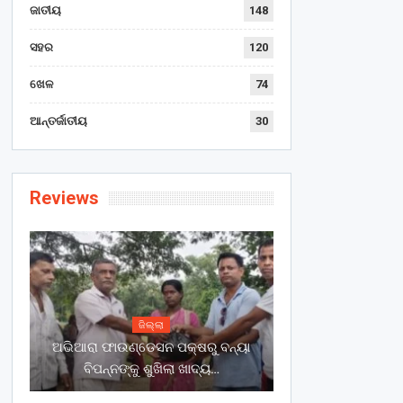
ଜାତୀୟ
148
ସହର
120
ଖେଳ
74
ଆନ୍ତର୍ଜାତୀୟ
30
Reviews
ଜିଲ୍ଲା
ଅଭିଆରା ଫାଉଣ୍ଡେସନ ପକ୍ଷରୁ ବନ୍ୟା
ବିପନ୍ନଙ୍କୁ ଶୁଖିଲା ଖାଦ୍ୟ…