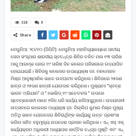
318
0
Share
ବେଗୁନିଆ: ୨୦/୧୦ (ପିପିଟି): ବେଗୁନିଆ ମହାବିଦ୍ୟାଳୟରେ ଜାତୀୟ
ସେବା ସଂସ୍ଥାର ଶାରଦୀୟ ସ୍ବତନ୍ତ୍ର ଶିବିର ଚଳିତ ମାସ ୧୩ ତାରିଖ
ଠାରୁ ଆରମ୍ଭ ହୋଇ ୧୯ ତାରିଖ ଦିନ କଲେଜ ପରିସରରେ ଉଦଯାପିତ
ହୋଇଯାଇଛି। ଶିବିରକୁ କଲେଜର ଉପାଧ୍ୟକ୍ଷ ଡଃ. ମନମୋହନ
ମିଶ୍ର ଆନୁଷ୍ଠାନିକ ଭାବେ ଉଦଘାଟନ କରିଥିଲେ। ଶିବିରରେ ୨୫ଜଣ
ଛାତ୍ର ଓ ୨୫ଜଣ ଛାତ୍ରୀ ଯୋଗଦାନ କରିଥିଲେ। ମୁଖ୍ୟତଃ “ସ୍ବଚ୍ଛ
ଭାରତ ଅଭିଯାନ” ଓ ” କୋଭିଡ୍ ୧୯ ସଚେତନତା ” ଉପରେ
ସ୍ବେଚ୍ଛାସେବୀ ମାନେ ୭ଦିନ ଧରି କାର୍ଯ୍ୟ କରିଆସୁଥିଲେ। ଉଦଯାପନୀ
ଉତ୍ସବରେ କଲେଜର ଅଧ୍ୟକ୍ଷ ଡ଼ଃ. ଦିଲ୍ଲିପ କୁମାର ମିଶ୍ର ମୁଖ୍ୟ
ଅତିଥି ଭାବେ ଯୋଗଦେଇ ଶିବିରାର୍ଥିଙ୍କ କାର୍ଯ୍ୟକୁ ଉଚ୍ଚ ପ୍ରଶଂସା
କରିବା ସହିତ ବହୁମୂଲ୍ୟ ଉପଦେଶ ପ୍ରଦାନ କରିଥିଲେ। ଏନ୍ ଏସ୍ ଏସ୍
କାର୍ଯ୍ୟକ୍ରମ ଅଧିକାରୀ ଅଧ୍ୟାପକ କାର୍ତ୍ତିକ ଚନ୍ଦ୍ର ପୃଷ୍ଟି ଏବଂ ଏନ୍