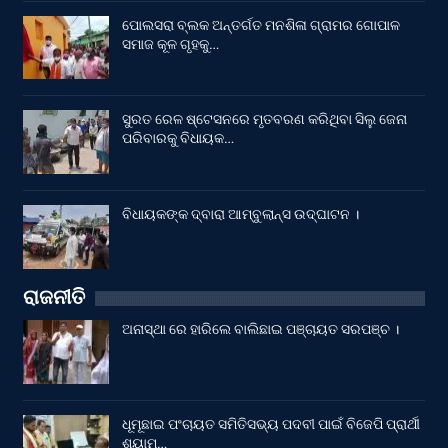
ପୋଲସରା ବ୍ଲକ ଅନ୍ତର୍ଗତ ମନଶିଳା ଗ୍ରାମର ଗୋପାଳ
ସମାଜ କୂଳ ଗୃହକୁ…
ସୁରତ ରେଳ ଷ୍ଟେସନରେ ମୃତବରଣ କରିଥିବା ସିଲୁ ଜେନା
ପରିବାରକୁ ବିଧାୟକ…
ବିଧାୟକଙ୍କ ଦ୍ବାରା ଆମ୍ବୁଲାନ୍ସ ଉଦ୍‌ଘାଟନ ।
ରାଜନୀତି
ଅନାସ୍ଥା ରେ ହାରିଲେ ବାଲିଛାଇ ପଞ୍ଚାୟତ ସରପଞ୍ଚ ।
ଧୂମୂଛାଇ ପଂଚାୟତ ସମିତିସଭ୍ୟ ପଦବୀ ପାଇଁ ବିଜେପି ପ୍ରାର୍ଥୀ
ଶ୍ୟାମ…