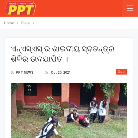
Home
ଜିଲ୍ଲା
ଏନ୍ଏସ୍ଏସ୍ ର ଶାରଦୀୟ ସ୍ବତନ୍ତ୍ର
ଶିବିର ଉଦଯାପିତ ।
ଜିଲ୍ଲା
On
Oct 20, 2021
By
PPT NEWS