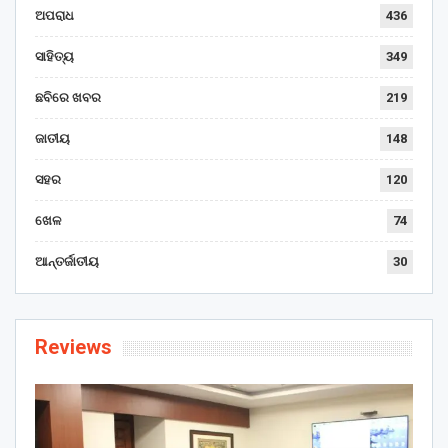
ଅପରାଧ
436
ସାହିତ୍ୟ
349
ଛବିରେ ଖବର
219
ଜାତୀୟ
148
ସହର
120
ଖେଳ
74
ଆନ୍ତର୍ଜାତୀୟ
30
Reviews