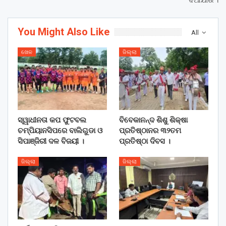
You Might Also Like
All
ଖେଳ
ଜିଲ୍ଲା
ସ୍ୱାଧୀନତା କପ ଫୁଟବଲ
ବିବେକାନନ୍ଦ ଶିଶୁ ଶିକ୍ଷା
ଚମ୍ପିୟାନସିପରେ ବାଲିଗୁଡା ଓ
ପ୍ରତିଷ୍ଠାନର ୩୨ତମ
ସିପାଞ୍ଜିରୀ ଦଳ ବିଜୟୀ ।
ପ୍ରତିଷ୍ଠା ଦିବସ ।
ଜିଲ୍ଲା
ଜିଲ୍ଲା