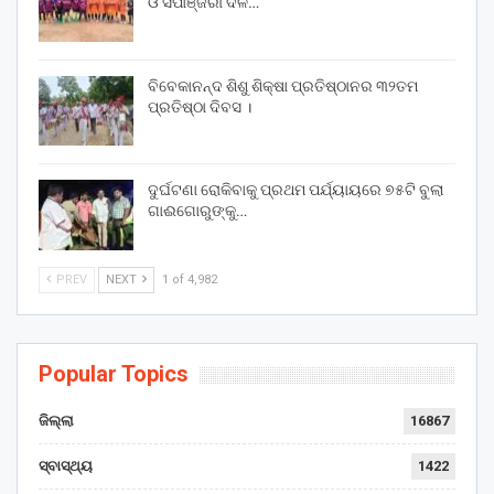
ଓ ସିପାଞ୍ଜିରୀ ଦଳ…
ବିବେକାନନ୍ଦ ଶିଶୁ ଶିକ୍ଷା ପ୍ରତିଷ୍ଠାନର ୩୨ତମ
ପ୍ରତିଷ୍ଠା ଦିବସ ।
ଦୁର୍ଘଟଣା ରୋକିବାକୁ ପ୍ରଥମ ପର୍ଯ୍ୟାୟରେ ୭୫ଟି ବୁଲା
ଗାଈଗୋରୁଙ୍କୁ…
PREV
NEXT
1 of 4,982
Popular Topics
ଜିଲ୍ଲା
16867
ସ୍ବାସ୍ଥ୍ୟ
1422