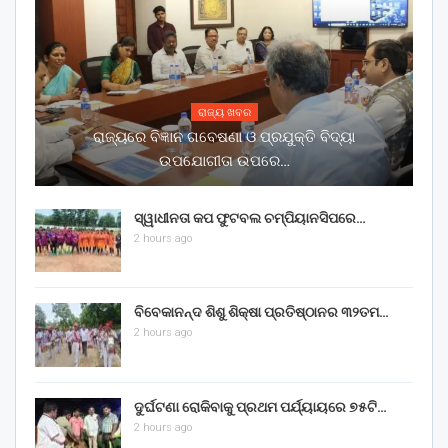
ରାଜ୍ୟ ଖବର
ରାଜ୍ୟରେ ବିଜ୍ଞାନ ଗବେଷଣା ଓ ପ୍ରଯୁକ୍ତି ବିଦ୍ୟା
ଉପଯୋଗୀତା ଉପରେ…
ସ୍ୱାଧୀନତା କପ ଫୁଟବଲ ଚମ୍ପିୟାନସିପରେ…
2 hours ago
ବିବେକାନନ୍ଦ ଶିଶୁ ଶିକ୍ଷା ପ୍ରତିଷ୍ଠାନର ୩୨ତମ…
2 hours ago
ଦୁର୍ଘଟଣା ରୋକିବାକୁ ପ୍ରଥମ ପର୍ଯ୍ୟାୟରେ ୭୫ଟି…
2 hours ago