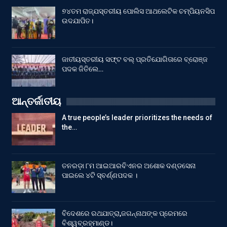
୭୪ତମ ରାଜ୍ଯସ୍ତରୀୟ ପୋଲିସ ଆଥଲେଟିକ ଚମ୍ପିୟନସିପ
ଉଦଯାପିତ।
ଜାତୀୟସ୍ତରୀୟ ସଫ୍ଟ ବଲ୍ ପ୍ରତିଯୋଗିତାରେ ବ୍ରୋଞ୍ଜ
ପଦକ ଜିତିଲେ…
ଆନ୍ତର୍ଜାତୀୟ
A true people’s leader prioritizes the needs of
the…
ତନରଡ଼ା ୮ମ ଆଇଆରବିଏନର ଅଶୋକ ଦଣ୍ଡସେନା
ପାଇଲେ ୪ଟି ସ୍ବର୍ଣ୍ଣପଦକ ।
ବିଦେଶରେ ରଥଯାତ୍ରା,ଜଗନ୍ନାଥଙ୍କ ପ୍ରେମରେ
ବିଶ୍ୱବ୍ରହ୍ମାଣ୍ଡ।