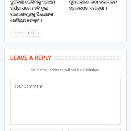
ଦୁର୍ଘଟଣା ରୋକିବାକୁ ପ୍ରଥମ
ନୂଆପଡ଼ାରେ ଉଠା ଜଳସେଚନ
ପର୍ଯ୍ୟାୟରେ ୭୫ଟି ବୁଲା
ପ୍ରକଳ୍ପର ସମୀକ୍ଷା ।
ଗାଈଗୋରୁଙ୍କୁ ପିନ୍ଧାଗଲା
ରେଡିୟମ ବେଲ୍ଟ ।
PREV
NEXT
LEAVE A REPLY
Your email address will not be published.