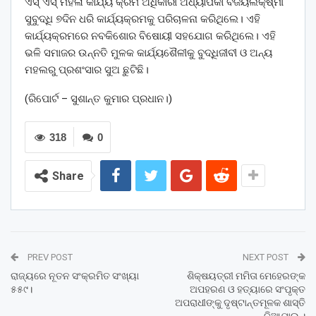
ଏସ୍ ଏସ୍ ମହିଳା କାର୍ଯ୍ୟ କ୍ରମ ଅଧିକାରୀ ଅଧ୍ୟାପିକା ବିଜୟଲକ୍ଷ୍ମୀ
ସୁବୁଦ୍ଧି ୭ଦିନ ଧରି କାର୍ଯ୍ୟକ୍ରମକୁ ପରିଚାଳନା କରିଥିଲେ। ଏହି
କାର୍ଯ୍ୟକ୍ରମରେ ନବକିଶୋର ବିଷୋୟୀ ସହଯୋଗ କରିଥିଲେ। ଏହି
ଭଳି ସମାଜର ଉନ୍ନତି ମୁଳକ କାର୍ଯ୍ୟଶୈଳୀକୁ ବୁଦ୍ଧିଜୀବୀ ଓ ଅନ୍ୟ
ମହଲରୁ ପ୍ରଶଂସାର ସୁଅ ଛୁଟିଛି।
(ରିପୋର୍ଟ – ସୁଶାନ୍ତ କୁମାର ପ୍ରଧାନ।)
318
0
Share
PREV POST
NEXT POST
ରାଜ୍ୟରେ ନୂତନ ସଂକ୍ରମିତ ସଂଖ୍ୟା
ଶିକ୍ଷୟତ୍ରୀ ମମିତା ମେହେରଙ୍କ
୫୫୯।
ଅପହରଣ ଓ ହତ୍ୟାରେ ସଂପୃକ୍ତ
ଅପରାଧୀଙ୍କୁ ଦୃଷ୍ଟାନ୍ତମୂଳକ ଶାସ୍ତି
ଦିଆଯାଉ ।