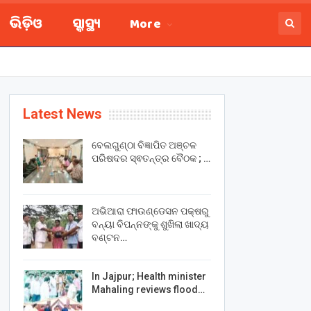
ଭିଡ଼ିଓ
ସ୍ବାସ୍ଥ୍ୟ
More
Latest News
ବେଲଗୁଣ୍ଠା ବିଜ୍ଞାପିତ ଅଞ୍ଚଳ
ପରିଷଦର ସ୍ଵତନ୍ତ୍ର ବୈଠକ ; …
ଅଭିଆରା ଫାଉଣ୍ଡେସନ ପକ୍ଷରୁ
ବନ୍ୟା ବିପନ୍ନଙ୍କୁ ଶୁଖିଲା ଖାଦ୍ୟ
ବଣ୍ଟନ…
In Jajpur; Health minister
Mahaling reviews flood…