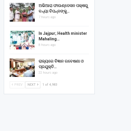
ଅଭିଆରା ଫାଉଣ୍ଡେସନ ପକ୍ଷରୁ
ବନ୍ୟା ବିପନ୍ନଙ୍କୁ…
7 hours ago
In Jajpur; Health minister
Mahaling…
8 hours ago
ରାଜ୍ୟରେ ବିଜ୍ଞାନ ଗବେଷଣା ଓ
ପ୍ରଯୁକ୍ତି…
22 hours ago
PREV
NEXT
1 of 4,983