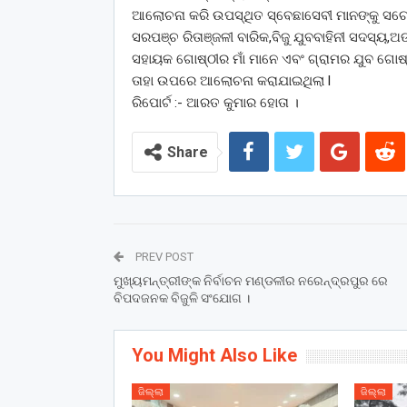
ଆଲୋଚନା କରି ଉପସ୍ଥିତ ସ୍ବେଛାସେବୀ ମାନଙ୍କୁ ସଚେ
ସରପଞ୍ଚ ରିତାଞ୍ଜଳୀ ବାରିକ,ବିଜୁ ଯୁବବାହିନୀ ସଦସ୍ୟ,ଅଙ
ସହାୟକ ଗୋଷ୍ଠୀର ମାଁ ମାନେ ଏବଂ ଗ୍ରାମର ଯୁବ ଗୋଷ୍
ତାହା ଉପରେ ଆଲୋଚନା କରାଯାଇଥିଲା l
ରିପୋର୍ଟ :- ଆରତ କୁମାର ହୋତା ।
Share
PREV POST
ମୁଖ୍ୟମନ୍ତ୍ରୀଙ୍କ ନିର୍ବାଚନ ମଣ୍ଡଳୀର ନରେନ୍ଦ୍ରପୁର ରେ
ବିପଦଜନକ ବିଜୁଳି ସଂଯୋଗ ।
You Might Also Like
ଜିଲ୍ଲା
ଜିଲ୍ଲା