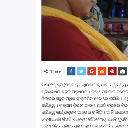
Share
ସାନଖେମୁଣ୍ଡି,(ପିପିଟି ନ୍ଯୁଜ୍)୦୫/୦୬, ଆମ ସ୍ୱାସ୍ଥ୍ୟ
ପ୍ରଶିକ୍ଷଣ ଶିବିର ଅନୁଷ୍ଠିତ । ବିଶ୍ୱ ମହାମାରି କରୋ
ଜ଼ିଲ୍ଲାର ସବୁଠୁ ଅଧିକ ସଂକ୍ରମିତ ହେବାରେ ଲାଗିଛି । 
ଦାୟିତ୍ୱ । ଗଞ୍ଜାମ ଜ଼ିଲ୍ଲା ସାନଖେମୁଣ୍ଡି ବ୍ଲକର ବ
ଦାୟିତ୍ୱ କାର୍ଯ୍ୟକ୍ରମ ଆଗେଇ ଚାଲିଛି । ଆଜି ରାଧାଦ
ଜନସାଧାରଣ କିପରି ସଚେତନ ରହିବେ ଏଥି ପ୍ରତି ଦୃଷ୍
ରହିବା ସହିତ ପ୍ରତ୍ୟେକ ଗ୍ରାମ ରେ କେମିତି ସଚେତନ ର