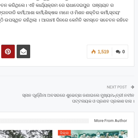
ତନ କରିଥିଲେ। ଏହି କାର୍ଯ୍ୟକ୍ରମ ରେ ରାଧାଦେଇପୁର ପଞ୍ଚାୟତ ର
୍ଗନବାଡି କର୍ମୀ,ଆଶା କର୍ମୀ,ଶିକ୍ଷକ ମାନେ ଓ ମିଶନ ଶକ୍ତିର କର୍ମୀ,ସ୍ବୟଂ
ଠି ଉପସ୍ଥିତ ରହିଥିଲା । ଆଗାମୀ ଦିନରେ କେମିତି ସମସ୍ତେ ସଚେତନ ରହିବେ
1,519
0
NEXT POST
ସ୍ନାନ ପୂର୍ଣ୍ଣିମା ଅବସରରେ ଶୁଭେଚ୍ଛା ଜଣାଇଲେ ମୁଖ୍ୟମନ୍ତ୍ରୀ ନବୀନ
ପଟ୍ଟନାୟକ ଓ ପ୍ରଣବ ପ୍ରକାଶ ଦାସ ।
More From Author
ଜିଲ୍ଲା