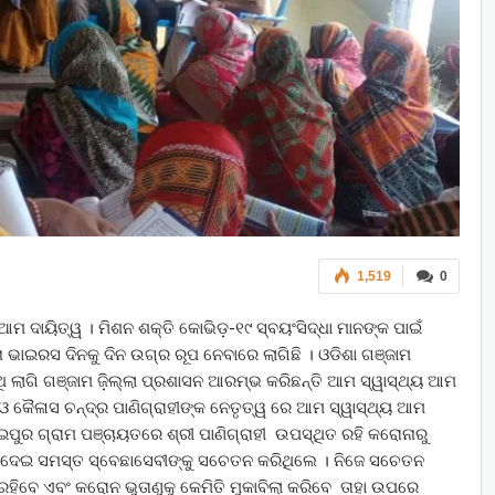
1,519
0
 ଆମ ଦାୟିତ୍ୱ । ମିଶନ ଶକ୍ତି କୋଭିଡ଼-୧୯ ସ୍ବୟଂସିଦ୍ଧା ମାନଙ୍କ ପାଇଁ
ନା ଭାଇରସ ଦିନକୁ ଦିନ ଉଗ୍ର ରୂପ ନେବାରେ ଲାଗିଛି । ଓଡିଶା ଗଞ୍ଜାମ
ଏଥି ଲାଗି ଗଞ୍ଜାମ ଜ଼ିଲ୍ଲା ପ୍ରଶାସନ ଆରମ୍ଭ କରିଛନ୍ତି ଆମ ସ୍ୱାସ୍ଥ୍ୟ ଆମ
ିଇଓ କୈଳାସ ଚନ୍ଦ୍ର ପାଣିଗ୍ରାହୀଙ୍କ ନେତୃତ୍ୱ ରେ ଆମ ସ୍ୱାସ୍ଥ୍ୟ ଆମ
େଇପୁର ଗ୍ରାମ ପଞ୍ଚାୟତରେ ଶ୍ରୀ ପାଣିଗ୍ରାହୀ ଉପସ୍ଥିତ ରହି କରୋନାରୁ
ଟି ଦେଇ ସମସ୍ତ ସ୍ବେଛାସେବୀଙ୍କୁ ସଚେତନ କରିଥିଲେ । ନିଜେ ସଚେତନ
ହିବେ ଏବଂ କରୋନ ଭୁତାଣୁକୁ କେମିତି ମୁକାବିଲା କରିବେ ତାହା ଉପରେ