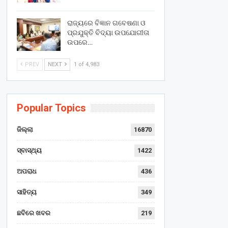
ରାଜ୍ୟରେ ବିଜ୍ଞାନ ଗବେଷଣା ଓ
ପ୍ରଯୁକ୍ତି ବିଦ୍ୟା ଉପଯୋଗୀତା
ଉପରେ…
PREV
NEXT
1 of 4,983
Popular Topics
ଜିଲ୍ଲା
16870
ସ୍ବାସ୍ଥ୍ୟ
1422
ଅପରାଧ
436
ସାହିତ୍ୟ
349
ଛବିରେ ଖବର
219