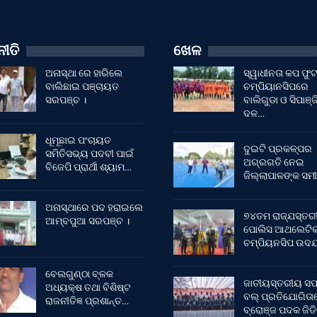
ୀତି
ଖେଳ
ଅନାସ୍ଥା ରେ ହାରିଲେ
ସ୍ୱାଧୀନତା କପ ଫ
ବାଲିଛାଇ ପଞ୍ଚାୟତ
ଚମ୍ପିୟାନସିପରେ
ସରପଞ୍ଚ ।
ବାଲିଗୁଡା ଓ ସିପାଞ୍ଜ
ଦଳ…
ଧୂମୂଛାଇ ପଂଚାୟତ
ଦୁଇଟି ପ୍ରକଳ୍ପର
ସମିତିସଭ୍ୟ ପଦବୀ ପାଇଁ
ଅଗ୍ରଗତି ନେଇ
ବିଜେପି ପ୍ରାର୍ଥୀ ଶ୍ୟାମ…
ଜିଲ୍ଲାପାଳଙ୍କ ସମୀ
ଅନାସ୍ଥାରେ ପଦ ହରାଇଲେ
୭୪ତମ ରାଜ୍ଯସ୍ତର
ଆମ୍ବପୁଆ ସରପଞ୍ଚ ।
ପୋଲିସ ଆଥଲେଟି
ଚମ୍ପିୟନସିପ ଉଦଯ
ବେଲଗୁଣ୍ଠା ବ୍ଳକ
ଜାତୀୟସ୍ତରୀୟ ସଫ
ଅଧ୍ୟକ୍ଷ ତଥା ବିଶିଷ୍ଟ
ବଲ୍ ପ୍ରତିଯୋଗିତା
ରାଜନୀତିଜ୍ଞ ପ୍ରଶାନ୍ତ…
ବ୍ରୋଞ୍ଜ ପଦକ ଜିତ