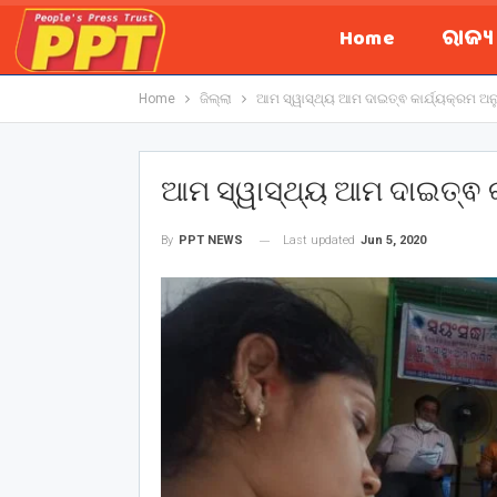
Home
ରାଜ୍
Home
ଜିଲ୍ଲା
ଆମ ସ୍ୱାସ୍ଥ୍ୟ ଆମ ଦାଇତ୍ଵ କାର୍ଯ୍ୟକ୍ରମ ଅନୁ
ଆମ ସ୍ୱାସ୍ଥ୍ୟ ଆମ ଦାଇତ୍ଵ କା
Last updated
Jun 5, 2020
By
PPT NEWS