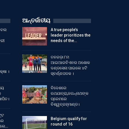
ଆନ୍ତର୍ଜାତୀୟ
ୁଟବଲ
A true people’s
leader prioritizes the
ିରୀ
needs of the…
ତନରଡ଼ା ୮ମ
ଆଇଆରବିଏନର ଅଶୋକ
ଦଣ୍ଡସେନା ପାଇଲେ ୪ଟି
କ୍ଷା ।
ସ୍ବର୍ଣ୍ଣପଦକ ।
ୀୟ
ବିଦେଶରେ
କ
ରଥଯାତ୍ରା,ଜଗନ୍ନାଥଙ୍କ
ାପିତ।
ପ୍ରେମରେ
ବିଶ୍ୱବ୍ରହ୍ମାଣ୍ଡ।
୍ଟ
Belgium qualify for
ରେ
round of 16
ିଲେ…