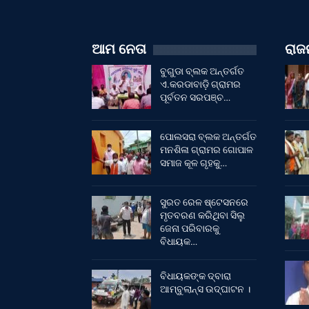
ଆମ ନେତା
ରାଜନ
ବୁଗୁଡା ବ୍ଲକ ଅନ୍ତର୍ଗତ
ଏ.କରଡାବାଡ଼ି ଗ୍ରାମର
ପୂର୍ବତନ ସରପଞ୍ଚ…
ପୋଲସରା ବ୍ଲକ ଅନ୍ତର୍ଗତ
ମନଶିଳା ଗ୍ରାମର ଗୋପାଳ
ସମାଜ କୂଳ ଗୃହକୁ…
ସୁରତ ରେଳ ଷ୍ଟେସନରେ
ମୃତବରଣ କରିଥିବା ସିଲୁ
ଜେନା ପରିବାରକୁ
ବିଧାୟକ…
ବିଧାୟକଙ୍କ ଦ୍ବାରା
ଆମ୍ବୁଲାନ୍ସ ଉଦ୍‌ଘାଟନ ।