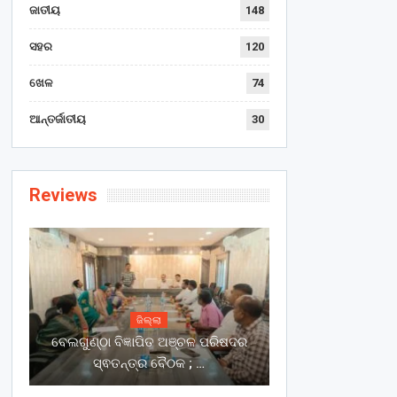
ଜାତୀୟ
148
ସହର
120
ଖେଳ
74
ଆନ୍ତର୍ଜାତୀୟ
30
Reviews
ଜିଲ୍ଲା
ବେଲଗୁଣ୍ଠା ବିଜ୍ଞାପିତ ଅଞ୍ଚଳ ପରିଷଦର
ସ୍ଵତନ୍ତ୍ର ବୈଠକ ; …