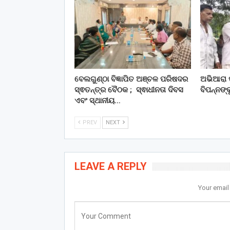
ବେଲଗୁଣ୍ଠା ବିଜ୍ଞାପିତ ଅଞ୍ଚଳ ପରିଷଦର
ଅଭିଆରା 
ସ୍ଵତନ୍ତ୍ର ବୈଠକ ; ସ୍ଵାଧୀନତା ଦିବସ
ବିପନ୍ନଙ୍କ
ଏବଂ ସ୍ଥାନୀୟ…
PREV
NEXT
LEAVE A REPLY
Your email