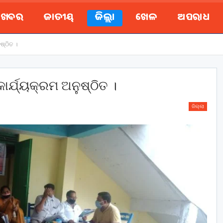
ୟ ଖବର
ଜାତୀୟ
ଜିଲ୍ଲା
ଖେଳ
ଅପରାଧ
ଷ୍ଠିତ ।
ର୍ଯ୍ୟକ୍ରମ ଅନୁଷ୍ଠିତ ।
ଜିଲ୍ଲା