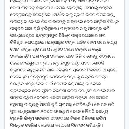
ହୋଇଥିଲା। ଆଖିରେ ସଂକ୍ରମଣ ହେବା ସହ ଆଖି ଲାଲ୍ ପଡି ବାମ
ଡୋଳା ବାହାରକୁ ବାହାରିବା ଆରମ୍ଭ ହୋଇଥିଲା। ସେଠାରୁ ଶଙ୍କର
ନେତ୍ରାଳୟକୁ ନେଇଥିଲେ। ଅର୍ଥାଭାବାରୁ ସ୍ବାମୀ ଦାଦନ ତାମିଲନାଡ଼ୁ
ପଳାଇଥିବା ବୋଳେ ନିଜ ଭାଉଜଙ୍କୁ ସାଙ୍ଗରେ ନେଇ ରଞ୍ଜିତା ବିଭିନ୍ନ
ଡାକ୍ତର ଖାନା ଘୂରି ବୁଲିଥିଲେ। ଭଞ୍ଜନଗର ଠାରୁ ଆରମ୍ଭ କରି
ଜଗନ୍ନାଥପ୍ରସାଦ,ବ୍ରହ୍ମପୁର ବିଭିନ୍ନ ଡାକ୍ତରଖାନାରେ ତାର
ଚିକିତ୍ସା କରାଇଥିଲେ। ଲକ୍ଷାଧିକ ଟଙ୍କା ଖର୍ଚ୍ଚ ହେବା ପରେ ବାଧ୍ୟ
ହୋଇ ବାରୁଡ଼ା ଗ୍ରାମର ଘରକୁ ୨୦ ହଜାର ଟଙ୍କାରେ ବନ୍ଧା
ପକାଇଛନ୍ତି। ଘର ବନ୍ଧା ପକାଇବା ପରେ ତିନି ସନ୍ତାନକୁ ସାଙ୍ଗରେ
ନେଇ ବେଲଗୁଣ୍ଠା ବ୍ଳକ୍ ମଙ୍ଗଳପୁର ପଞ୍ଚାୟତର ଗୋଠଳି
ଗ୍ରାମରେ ରହୁଥିବ ନିଜ ଭାଇ କବିରାଜ ନାୟକଙ୍କ ନିକଟରେ ଆଶ୍ରୟ
ନେଇଛନ୍ତି। ବ୍ରହ୍ମପୁର ମେଡିକାଲ୍ ପକ୍ଷରୁ ଉତ୍ତର ଚକିତ୍ସା
ନିମନ୍ତେ ଏମ୍ସ୍ ନେବା ପାଇଁ ରେଫର କରାଯାଇଥିବା ବେଳେ
ଭୂବନେଶ୍ବର ନେଇ ପୁଅର ଚିକିତ୍ସା କରିବା ନିମନ୍ତେ ପାଖରେ ଆଉ
ସମ୍ବଳ ନଥିବା ବେଇଳେ ଏକାକୀ ରଞ୍ଜିତା ପକ୍ଷେ ଏହା ସମ୍ଭବ
ନଥିବାରୁ ଭାଗ୍ୟକୁ ଆଦରି ପୁଣି ଗ୍ରାମକୁ ଫେରିଛନ୍ତି। କୋମଳ ମତି
ପୁଅ ଯନ୍ତ୍ରଣାରେ ଛଟପଟ ହେଉଥିବା ବେଳେ କୌଣସି ବଦାନ୍ୟ
ବ୍ୟକ୍ତି କିମ୍ବା ସରକାରୀ ସହାୟତାରେ ବିକାଶ ଚିକିତ୍ସା କରିବା
ନିମନ୍ତେ ରଞ୍ଜିତା କୋହଭରା କଣ୍ଠରେ ନିବେଦନ କରିଛନ୍ତି।