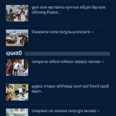
ସୁରତ ରେଳ ଷ୍ଟେସନରେ ମୃତବରଣ କରିଥିବା ସିଲୁ ଜେନା
ପରିବାରକୁ ବିଧାୟକ…
ବିଧାୟକଙ୍କ ଦ୍ବାରା ଆମ୍ବୁଲାନ୍ସ ଉଦ୍‌ଘାଟନ ।
ରାଜନୀତି
ଅନାସ୍ଥା ରେ ହାରିଲେ ବାଲିଛାଇ ପଞ୍ଚାୟତ ସରପଞ୍ଚ ।
ଧୂମୂଛାଇ ପଂଚାୟତ ସମିତିସଭ୍ୟ ପଦବୀ ପାଇଁ ବିଜେପି ପ୍ରାର୍ଥୀ
ଶ୍ୟାମ…
ଅନାସ୍ଥାରେ ପଦ ହରାଇଲେ ଆମ୍ବପୁଆ ସରପଞ୍ଚ ।