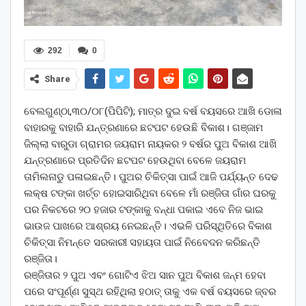
292
0
Share
ବେଲଗୁଣ୍ଠା,୩୦/୦୮(ପିପିଟି); ମାତ୍ର ଦୁଇ ବର୍ଷ ବୟସରେ ଆଖି ଡୋଳା
ବାହାରକୁ ବାହାରି ଯନ୍ତ୍ରଣାରେ ଛଟପଟ ହେଉଛି ବିକାଶ। ଗଞ୍ଜାମ
ଜିଲ୍ଲା ବାରୁଡା ଗ୍ରାମର ଜୟରାମ ନାୟକର ୨ ବର୍ଷର ପୁଅ ବିକାଶ ଆଖି
ଯନ୍ତ୍ରଣାରେ ପ୍ରତିଦିନ ଛଟପଟ ହେଉଥିବା ବେଳେ ଜୟରାମ
ତାମିଲନାଡୁ ପଳାଇଛନ୍ତି। ପୁଅର ଚିକିତ୍ସା ପାଇଁ ଆଜି ପର୍ଯ୍ୟନ୍ତ ଦେଢ
ଲକ୍ଷ ଟଙ୍କା ଖର୍ଚ୍ଚ ହୋଇସାରିଥିବା ବେଳେ ମାଁ ରଞ୍ଜିତା ଗାଁର ଘରକୁ
ପର ନିକଟରେ ୨୦ ହଜାର ଟଙ୍କାକୁ ବନ୍ଧା ପକାଇ ଏବେ ନିଜ ଭାଇ
ଭାଉଜ ପାଖରେ ଆଶ୍ରୟ ନେଇଛନ୍ତି। ଏଭଳି ପରିସ୍ଥିତିରେ ବିକାଶ
ଚିକିତ୍ସା ନିମନ୍ତେ ସରକାରୀ ସହାୟତା ପାଇଁ ନିବେେଦନ କରିଛନ୍ତି
ରଞ୍ଜିତା।
ରଞ୍ଜିତାର ୨ ପୁଅ ଏବଂ ଗୋଟିଏ ଝିଅ ସାନ ପୁଅ ବିକାଶ ଜନ୍ମ ହେବା
ପରେ ସଂପୂର୍ଣ୍ଣ ସୁସ୍ଥ ରହିଥିଲା ହଠାତ୍ ତାକୁ ଏକ ବର୍ଷ ବୟସରେ ଜ୍ବର