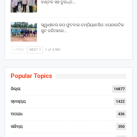
ବଣ୍ଟନ ସହ ତୁରନ୍ତ…
ସ୍ୱାଧୀନତା କପ ଫୁଟବଲ ଚମ୍ପିୟାନସିପ :ପେନାଲଟିକ
ସୁଟ ଜରିଆରେ…
PREV
NEXT
1 of 4,985
Popular Topics
ଜିଲ୍ଲା
16877
ସ୍ବାସ୍ଥ୍ୟ
1422
ଅପରାଧ
436
ସାହିତ୍ୟ
350