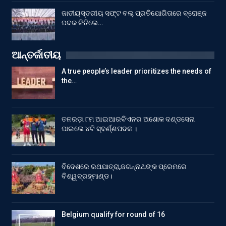
ଜାତୀୟସ୍ତରୀୟ ସଫ୍ଟ ବଲ୍ ପ୍ରତିଯୋଗିତାରେ ବ୍ରୋଞ୍ଜ
ପଦକ ଜିତିଲେ…
ଆନ୍ତର୍ଜାତୀୟ
A true people’s leader prioritizes the needs of
the…
ତନରଡ଼ା ୮ମ ଆଇଆରବିଏନର ଅଶୋକ ଦଣ୍ଡସେନା
ପାଇଲେ ୪ଟି ସ୍ବର୍ଣ୍ଣପଦକ ।
ବିଦେଶରେ ରଥଯାତ୍ରା,ଜଗନ୍ନାଥଙ୍କ ପ୍ରେମରେ
ବିଶ୍ୱବ୍ରହ୍ମାଣ୍ଡ।
Belgium qualify for round of 16