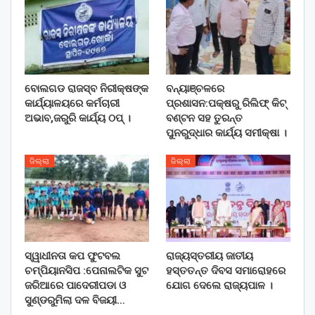
ବୋଲଗଡ ରାଜସ୍ବ ନିରୀକ୍ଷଙ୍କ
ବନ୍ୟାଞ୍ଚଳରେ
କାର୍ଯ୍ୟାଳୟରେ କର୍ମଚାରୀ
ପ୍ରଶାସନ:ପକ୍ଷରୁ ରିଲିଫ୍ କିଟ୍
ଅଭାବ,ଜରୁରି କାର୍ଯ୍ୟ ଠପ୍ ।
ବଣ୍ଟନ ସହ ତୁରନ୍ତ
ପୁନରୁଦ୍ଧାର କାର୍ଯ୍ୟ ସମୀକ୍ଷା ।
ଜିଲ୍ଲା
ଜିଲ୍ଲା
ସ୍ୱାଧୀନତା କପ ଫୁଟବଲ
ରାଜ୍ୟସ୍ତରୀୟ ଜାତୀୟ
ଚମ୍ପିୟାନସିପ :ପେନାଲଟିକ ସୁଟ
ହସ୍ତତନ୍ତ ଦିବସ ସମାରୋହରେ
ଜରିଆରେ ପାଦେରୀପଡା ଓ
ଯୋଗ ଦେଲେ ରାଜ୍ୟପାଳ ।
ସୁଣ୍ଡରୁମିଲା ଦଳ ବିଜୟୀ…