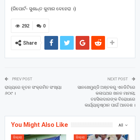
(ରିପୋର୍ଟ- ସୁଶାନ୍ତ କୁମାର ବେହେରା ।)
292
0
Share
PREV POST
NEXT POST
ରାଜ୍ୟରେ ନୂତନ ସଂକ୍ରମିତ ସଂଖ୍ୟା
ସାନଖେମୁଣ୍ଡି ଅଞ୍ଚଳରୁ ଏନଜିଟିରେ
୬୦୯ ।
କଳାପଥର ଖନନ ମାମଲା;
ତହସିଲଦାରଙ୍କ ବିରୋଧରେ
କାର୍ଯ୍ୟାନୁଷ୍ଠାନ ପାଇଁ ଆଦେଶ ।
You Might Also Like
All
ଜିଲ୍ଲା
ଜିଲ୍ଲା