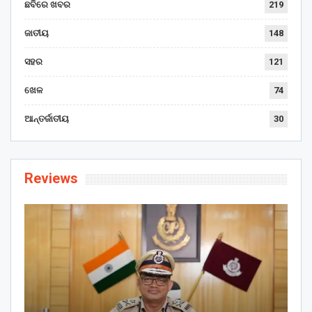
ଛବିରେ ଖବର
219
ଜାତୀୟ
148
ସହର
121
ଖେଳ
74
ଆନ୍ତର୍ଜାତୀୟ
30
Reviews