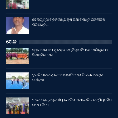
ବେଲଗୁଣ୍ଠା ବ୍ଳକ ଅଧ୍ୟକ୍ଷ ତଥା ବିଶିଷ୍ଟ ରାଜନୀତିଜ୍ଞ
ପ୍ରଶାନ୍ତ…
ଖେଳ
ସ୍ୱାଧୀନତା କପ ଫୁଟବଲ ଚମ୍ପିୟାନସିପରେ ବାଲିଗୁଡା ଓ
ସିପାଞ୍ଜିରୀ ଦଳ…
ଦୁଇଟି ପ୍ରକଳ୍ପର ଅଗ୍ରଗତି ନେଇ ଜିଲ୍ଲାପାଳଙ୍କ
ସମୀକ୍ଷା ।
୭୪ତମ ରାଜ୍ଯସ୍ତରୀୟ ପୋଲିସ ଆଥଲେଟିକ ଚମ୍ପିୟନସିପ
ଉଦଯାପିତ।