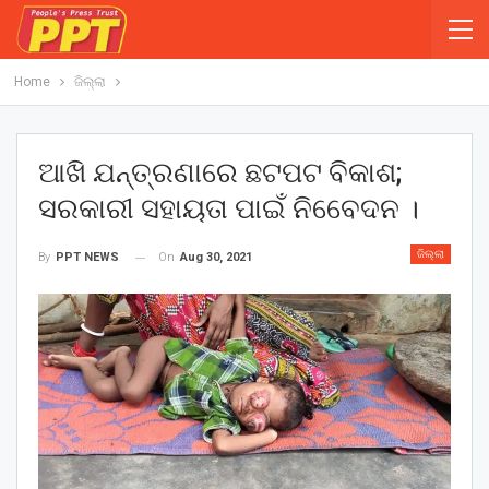
Home
ଜିଲ୍ଲା
ଆଖି ଯନ୍ତ୍ରଣାରେ ଛଟପଟ ବିକାଶ;
ସରକାରୀ ସହାୟତା ପାଇଁ ନିବେେଦନ ।
ଜିଲ୍ଲା
On
Aug 30, 2021
By
PPT NEWS