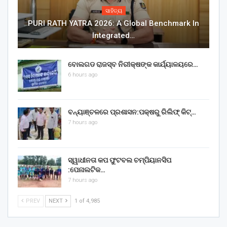
ସାହିତ୍ୟ
PURI RATH YATRA 2026: A Global Benchmark In
Integrated…
ବୋଲଗଡ ରାଜସ୍ବ ନିରୀକ୍ଷଙ୍କ କାର୍ଯ୍ୟାଳୟରେ…
6 hours ago
ବନ୍ୟାଞ୍ଚଳରେ ପ୍ରଶାସନ:ପକ୍ଷରୁ ରିଲିଫ୍ କିଟ୍…
7 hours ago
ସ୍ୱାଧୀନତା କପ ଫୁଟବଲ ଚମ୍ପିୟାନସିପ
:ପେନାଲଟିକ…
7 hours ago
PREV
NEXT
1 of 4,985