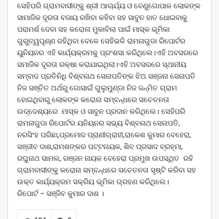
ସେହିପରି ଗ୍ରାମବାସୀଙ୍କୁ ଶ୍ରୀ ଆଚାର୍ଯ୍ୟ ଓ ବେଣୁଗୋପାଳ ଲୋକଙ୍କ
ସାମାଜିକ ଦୂରତା ବଜାୟ ରଖିବା କହିବା ସହ ସାବୁନ ହାତ ଧୋଇବାକୁ
ପରାମର୍ଶ ଦେବା ସହ କରୋନା ମୁକାବିଲା ପାଇଁ ମାସ୍କ ଭୂମିକା
ଗୁରୁତ୍ୱପୂଣ୍ଣ ରହିଥିବା ବେଳେ ସେହିଭଳି ରାମନାଗୁଡା ରିପୋର୍ଟର
ୟୁନିୟନର ଏହି କାର୍ଯ୍ୟକ୍ରମକୁ ପ୍ରଂଶସା କରିଥିଲେ।ଏହି ଅବସରରେ
ସମାଜିକ ଦୂରତା ରକ୍ଷା କରାଯାଇଥିଲା।ଏହି ଅବସରରେ ସ୍ଥାନୀୟ
ସମ୍ବାଦ ପ୍ରତିନିଧି ବିଶ୍ବନାଥ ସେନାପତିଙ୍କ ଝିଅ ସଞ୍ଜନା ସେନାପତି
ନିଜ ସଞ୍ଚିତ ଅର୍ଥରୁ ଗୋସାଇଁ ଗୁଲୁମୁଣ୍ଡା ନିଜ ଜନ୍ମିତ ଗ୍ରାମ
ହୋଇଥିବାରୁ ଲୋକଙ୍କ କରୋନା ସମ୍ବନ୍ଧରେ ସଚେତନତା
ଉଦ୍ଦେଶ୍ୟରେ ମାସ୍କ ଓ ସାବୁନ ପ୍ରଦାନ କରିଥିଲେ। ସେହିପରି
ରାମନାଗୁଡା ରିପୋର୍ଟର ୟନିୟନର ସଭ୍ୟ ବିଶ୍ବନାଥ ସେନାପତି,
ନରସିଂହ ପରିଛା,ପ୍ରମୋଦ ପ୍ରାଣୀଗ୍ରାହୀ,ରାକେଶ କୁମାର ବେହେରା,
ସଞ୍ଜୀବ ଦାଶ,ରାମଶଙ୍କର ପଟ୍ଟନାୟକ, ଶିବ ପ୍ରସାଦ ବ୍ରହ୍ମା,
ରଘୁନାଥ ସାମଲ, ରଞ୍ଜନ ନାୟକ ବେହେରା ପ୍ରମୁଖ ଉପସ୍ଥିତ ରହି
ଗ୍ରାମବାସୀଙ୍କୁ କରୋନା ସମ୍ବନ୍ଧରେ ସଚେତନତା ସୃଷ୍ଟି କରିବା ସହ
ଉକ୍ତ କାର୍ଯ୍ୟକ୍ରମ ସକ୍ରିୟ ଭୂମିକା ଗ୍ରହଣ କରିଥିଲେ।
ରିପୋର୍ଟ – ସଞ୍ଜିବ କୁମାର ଦାଶ ।