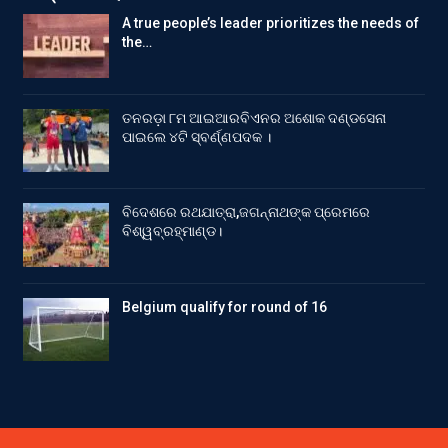
A true people’s leader prioritizes the needs of
the…
ତନରଡ଼ା ୮ମ ଆଇଆରବିଏନର ଅଶୋକ ଦଣ୍ଡସେନା
ପାଇଲେ ୪ଟି ସ୍ବର୍ଣ୍ଣପଦକ ।
ବିଦେଶରେ ରଥଯାତ୍ରା,ଜଗନ୍ନାଥଙ୍କ ପ୍ରେମରେ
ବିଶ୍ୱବ୍ରହ୍ମାଣ୍ଡ।
Belgium qualify for round of 16