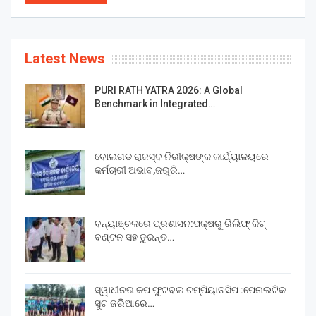
Latest News
PURI RATH YATRA 2026: A Global
Benchmark in Integrated…
ବୋଲଗଡ ରାଜସ୍ବ ନିରୀକ୍ଷଙ୍କ କାର୍ଯ୍ୟାଳୟରେ
କର୍ମଚାରୀ ଅଭାବ,ଜରୁରି…
ବନ୍ୟାଞ୍ଚଳରେ ପ୍ରଶାସନ:ପକ୍ଷରୁ ରିଲିଫ୍ କିଟ୍
ବଣ୍ଟନ ସହ ତୁରନ୍ତ…
ସ୍ୱାଧୀନତା କପ ଫୁଟବଲ ଚମ୍ପିୟାନସିପ :ପେନାଲଟିକ
ସୁଟ ଜରିଆରେ…