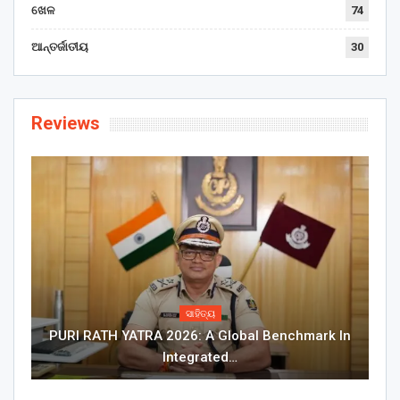
ଖେଳ
74
ଆନ୍ତର୍ଜାତୀୟ
30
Reviews
ସାହିତ୍ୟ
PURI RATH YATRA 2026: A Global Benchmark In
Integrated…