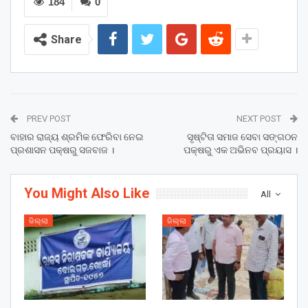
184
0
Share
PREV POST
NEXT POST
ବାହାର ରାଜ୍ୟ ଶ୍ରମିକ ଫେରିବା ନେଇ
ସୃଷ୍ଟିତା ସମାଜ ସେବା ସଙ୍ଗଠନ
ପ୍ରଶାସନ ପକ୍ଷରୁ ସଜବାଜ ।
ପକ୍ଷରୁ ଏକ ଅଭିନବ ପ୍ରୟାସ ।
You Might Also Like
All
ଜିଲ୍ଲା
ଜିଲ୍ଲା