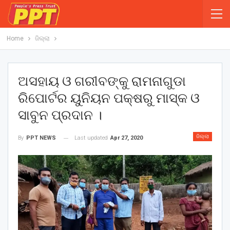
Home
ଜିଲ୍ଲା
ଅସହାୟ ଓ ଗରୀବଙ୍କୁ ରାମନାଗୁଡା
ରିପୋର୍ଟର ୟୁନିୟନ ପକ୍ଷରୁ ମାସ୍କ ଓ
ସାବୁନ ପ୍ରଦାନ ।
ଜିଲ୍ଲା
Last updated
Apr 27, 2020
By
PPT NEWS