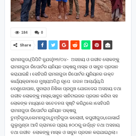
184
0
Share
ରାମନାଗୁଡା,(ପିପିଟି ନ୍ଯୁଜ୍)୨୭/୦୪- ଅସହାୟ ଓ ଗରୀବ ଲୋକଙ୍କୁ
ରାମନାଗୁଡା ରିପୋର୍ଟର ୟନିୟନ ପକ୍ଷରୁ ମାସ୍କ ଓ ସାବୁନ ପ୍ରଦାନ
କରାଯାଇଛି। ସେହିପରି ରାମନାଗୁଡା ରିପୋର୍ଟର ୟୁନିୟନର ଉକ୍ତ
କାର୍ଯ୍ୟକ୍ରମରେ ମୁଖ୍ୟଅତିଥି ରୂପେ ଗଗନ ଆଚାର୍ଯ୍ୟ,ପି
ବେଣୁଗୋପାଳ, ସୁବାରାଓ ନିଶିକା ପ୍ରମୁଖ ଯୋଗଦେଇ ଅସହାୟ ତଥା
ଗରୀବ ଲୋକଙ୍କୁ ମାସ୍କ,ସାବୁନ ସାନିଟାଇଜର ପ୍ରଦାନ କରିବା ସହ
ଲୋକଙ୍କ ମଧ୍ୟରେ ସଚେତନତା ସୃଷ୍ଟି କରିଥିଲେ।ସେହିପରି
ରାମନାଗୁଡା ରିପୋର୍ଟର ୟନିୟନ ପକ୍ଷରୁ
ତୁମ୍ବିଗୁଡା,ଲେମନଗୁଡା,ତୁମ୍ବିଗୁଡା କଲୋନୀ, କପୁରୀଗୁଡା,ଗୋସାଇଁ
ଗୁଲୁମୁଣ୍ଡା ଆଦି ଗ୍ରାମରେ ପ୍ରାୟ ୫୦୦ରୁ ଉର୍ଦ୍ଧ୍ବ ତଥା ଅସହାୟ
ତଥା ଗରୀବ ଲୋକଙ୍କୁ ମାସ୍କ ଓ ସାବୁନ ପ୍ରଦାନ କରାଯାଇଥିଲା।