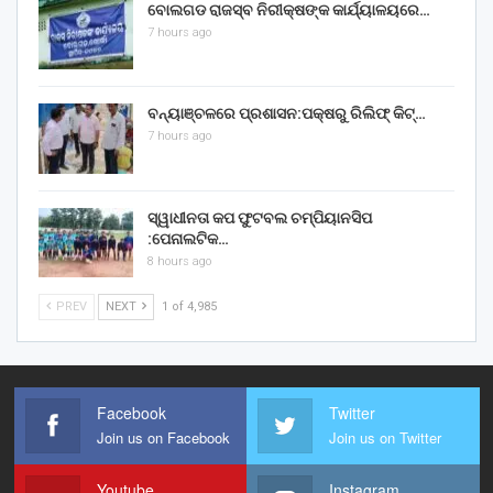
ବୋଲଗଡ ରାଜସ୍ବ ନିରୀକ୍ଷଙ୍କ କାର୍ଯ୍ୟାଳୟରେ…
7 hours ago
ବନ୍ୟାଞ୍ଚଳରେ ପ୍ରଶାସନ:ପକ୍ଷରୁ ରିଲିଫ୍ କିଟ୍…
7 hours ago
ସ୍ୱାଧୀନତା କପ ଫୁଟବଲ ଚମ୍ପିୟାନସିପ
:ପେନାଲଟିକ…
8 hours ago
PREV
NEXT
1 of 4,985
Facebook
Twitter
Join us on Facebook
Join us on Twitter
Youtube
Instagram