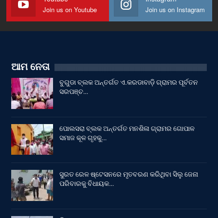
Join us on Youtube
Join us on Instagram
ଆମ ନେତା
ବୁଗୁଡା ବ୍ଲକ ଅନ୍ତର୍ଗତ ଏ.କରଡାବାଡ଼ି ଗ୍ରାମର ପୂର୍ବତନ
ସରପଞ୍ଚ…
ପୋଲସରା ବ୍ଲକ ଅନ୍ତର୍ଗତ ମନଶିଳା ଗ୍ରାମର ଗୋପାଳ
ସମାଜ କୂଳ ଗୃହକୁ…
ସୁରତ ରେଳ ଷ୍ଟେସନରେ ମୃତବରଣ କରିଥିବା ସିଲୁ ଜେନା
ପରିବାରକୁ ବିଧାୟକ…