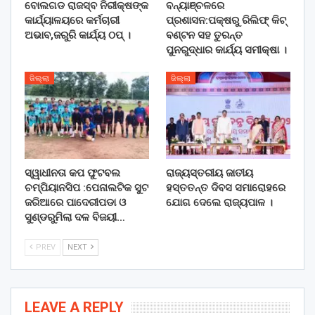
ବୋଲଗଡ ରାଜସ୍ବ ନିରୀକ୍ଷଙ୍କ
ବନ୍ୟାଞ୍ଚଳରେ
କାର୍ଯ୍ୟାଳୟରେ କର୍ମଚାରୀ
ପ୍ରଶାସନ:ପକ୍ଷରୁ ରିଲିଫ୍ କିଟ୍
ଅଭାବ,ଜରୁରି କାର୍ଯ୍ୟ ଠପ୍ ।
ବଣ୍ଟନ ସହ ତୁରନ୍ତ
ପୁନରୁଦ୍ଧାର କାର୍ଯ୍ୟ ସମୀକ୍ଷା ।
ଜିଲ୍ଲା
ଜିଲ୍ଲା
ସ୍ୱାଧୀନତା କପ ଫୁଟବଲ
ରାଜ୍ୟସ୍ତରୀୟ ଜାତୀୟ
ଚମ୍ପିୟାନସିପ :ପେନାଲଟିକ ସୁଟ
ହସ୍ତତନ୍ତ ଦିବସ ସମାରୋହରେ
ଜରିଆରେ ପାଦେରୀପଡା ଓ
ଯୋଗ ଦେଲେ ରାଜ୍ୟପାଳ ।
ସୁଣ୍ଡରୁମିଲା ଦଳ ବିଜୟୀ…
PREV
NEXT
LEAVE A REPLY