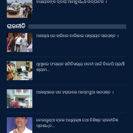
ବିଧାୟକଙ୍କ ଦ୍ବାରା ଆମ୍ବୁଲାନ୍ସ ଉଦ୍‌ଘାଟନ ।
ରାଜନୀତି
ଅନାସ୍ଥା ରେ ହାରିଲେ ବାଲିଛାଇ ପଞ୍ଚାୟତ ସରପଞ୍ଚ ।
ଧୂମୂଛାଇ ପଂଚାୟତ ସମିତିସଭ୍ୟ ପଦବୀ ପାଇଁ ବିଜେପି ପ୍ରାର୍ଥୀ
ଶ୍ୟାମ…
ଅନାସ୍ଥାରେ ପଦ ହରାଇଲେ ଆମ୍ବପୁଆ ସରପଞ୍ଚ ।
ବେଲଗୁଣ୍ଠା ବ୍ଳକ ଅଧ୍ୟକ୍ଷ ତଥା ବିଶିଷ୍ଟ ରାଜନୀତିଜ୍ଞ
ପ୍ରଶାନ୍ତ…