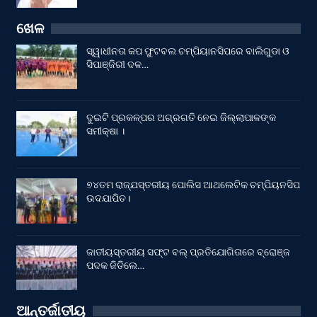
ଖେଳ
ସ୍ୱାଧୀନତା କପ ଫୁଟବଲ ଚମ୍ପିୟାନସିପରେ ବାଲିଗୁଡା ଓ
ସିପାଞ୍ଜିରୀ ଦଳ…
ଦୁଇଟି ପ୍ରକଳ୍ପର ଅଗ୍ରଗତି ନେଇ ଜିଲ୍ଲାପାଳଙ୍କ
ସମୀକ୍ଷା ।
୭୪ତମ ରାଜ୍ଯସ୍ତରୀୟ ପୋଲିସ ଆଥଲେଟିକ ଚମ୍ପିୟନସିପ
ଉଦଯାପିତ।
ଜାତୀୟସ୍ତରୀୟ ସଫ୍ଟ ବଲ୍ ପ୍ରତିଯୋଗିତାରେ ବ୍ରୋଞ୍ଜ
ପଦକ ଜିତିଲେ…
ଆନ୍ତର୍ଜାତୀୟ